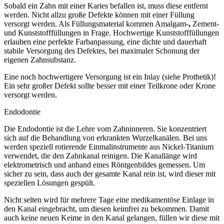
Sobald ein Zahn mit einer Karies befallen ist, muss diese entfernt
werden. Nicht allzu große Defekte können mit einer Füllung
versorgt werden. Als Füllungsmaterial kommen Amalgam-
,
Zement-
und Kunststofffüllungen in Frage. Hochwertige Kunststofffüllungen
erlauben eine perfekte Farbanpassung, eine dichte und dauerhaft
stabile Versorgung des Defektes, bei maximaler Schonung der
eigenen Zahnsubstanz.
Eine noch hochwertigere Versorgung ist ein Inlay (siehe Prothetik)!
Ein sehr großer Defekt sollte besser mit einer Teilkrone oder Krone
versorgt werden.
Endodontie
Die Endodontie ist die Lehre vom Zahninneren. Sie konzentriert
sich auf die Behandlung von erkrankten Wurzelkanälen. Bei uns
werden speziell rotierende Einmalinstrumente aus Nickel-Titanium
verwendet, die den Zahnkanal reinigen. Die Kanallänge wird
elektrometrisch und anhand eines Röntgenbildes gemessen. Um
sicher zu sein, dass auch der gesamte Kanal rein ist, wird dieser mit
speziellen Lösungen gespült.
Nicht selten wird für mehrere Tage eine medikamentöse Einlage in
den Kanal eingebracht, um diesen keimfrei zu bekommen. Damit
auch keine neuen Keime in den Kanal gelangen, füllen wir diese mit