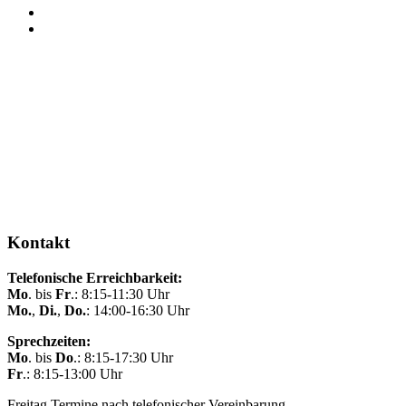
Kontakt
Telefonische Erreichbarkeit:
Mo
. bis
Fr
.: 8:15-11:30 Uhr
Mo.
,
Di.
,
Do.
: 14:00-16:30 Uhr
Sprechzeiten:
Mo
. bis
Do
.: 8:15-17:30 Uhr
Fr
.: 8:15-13:00 Uhr
Freitag Termine nach telefonischer Vereinbarung