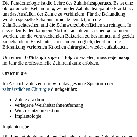
Die Paradontologie ist die Lehre des Zahnhalteapparates. Es ist eine
obligatorische Behandlung, wenn der Zahnhalteapparat erkrankt ist,
um das Ausfallen der Zähne zu verhindern. Für die Behandlung
werden spezielle Schabinstrumente benutzt, um die
Zahnfleischtaschen und die Zahnwurzeloberflächen zu reinigen. In
speziellen Fällen kann ein Abstrich aus ihren Taschen genommen
werden, um die verursachenden Bakterien zu bestimmen und gezielt
zu behandeln. Es ist unter Umständen möglich, den durch die
Erkrankung verlorenen Knochen chirurgisch wieder aufzubauen.
Um einen 100% langfristigen Erfolg zu erzielen, muss regelmäßig
im Jahr die professionelle Zahnreinigung erfolgen.
Oralchirugie
Im Alsbach Zahnzentrum wird das gesamte Spektrum der
zahnärztlichen Chirurgie
durchgeführt:
Zahnextraktion
verlagerte Weisheitszahnentfernung
Wurzelspitzenresektion
Implantologie
Implantologie
Die Implantologie erlaubt es, fast jeden verlorenen Zahn durch eine