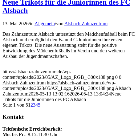
Neue Trikots für die Juniorinnen des FC
Alsbach
13. Mai 2026
/
in
Allgemein
/
von
Alsbach Zahnzentrum
Das Zahnzentrum Alsbach unterstützt den Mädchenfußball beim FC
Alsbach und ermöglicht den B- und C-Juniorinnen ihre ersten
eigenen Trikots. Die neue Ausstattung steht für die positive
Entwicklung des Mädchenfußballs im Verein und den weiteren
Ausbau der Jugendmannschaften.
https://alsbach-zahnzentrum.de/wp-
content/uploads/2023/05/AZ_Logo_RGB_-300x188.png
0
0
Alsbach Zahnzentrum
https://alsbach-zahnzentrum.de/wp-
content/uploads/2023/05/AZ_Logo_RGB_-300x188.png
Alsbach
Zahnzentrum
2026-05-13 13:02:16
2026-05-13 13:04:24
Neue
Trikots für die Juniorinnen des FC Alsbach
Seite 1 von 5
1
2
3
4
5
Kontakt
Telefonische Erreichbarkeit:
Mo
. bis
Fr
.: 8:15-11:30 Uhr