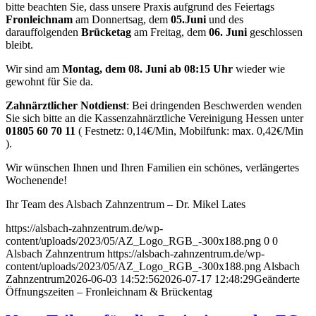
bitte beachten Sie, dass unsere Praxis aufgrund des Feiertags
Fronleichnam
am Donnertsag, dem
05.Juni
und des
darauffolgenden
Brücketag
am Freitag, dem
06. Juni
geschlossen
bleibt.
Wir sind am
Montag, dem 08. Juni ab 08:15 Uhr
wieder wie
gewohnt für Sie da.
Zahnärztlicher Notdienst
: Bei dringenden Beschwerden wenden
Sie sich bitte an die Kassenzahnärztliche Vereinigung Hessen unter
01805 60 70 11
( Festnetz: 0,14€/Min, Mobilfunk: max. 0,42€/Min
).
Wir wünschen Ihnen und Ihren Familien ein schönes, verlängertes
Wochenende!
Ihr Team des Alsbach Zahnzentrum – Dr. Mikel Lates
https://alsbach-zahnzentrum.de/wp-
content/uploads/2023/05/AZ_Logo_RGB_-300x188.png
0
0
Alsbach Zahnzentrum
https://alsbach-zahnzentrum.de/wp-
content/uploads/2023/05/AZ_Logo_RGB_-300x188.png
Alsbach
Zahnzentrum
2026-06-03 14:52:56
2026-07-17 12:48:29
Geänderte
Öffnungszeiten – Fronleichnam & Brückentag