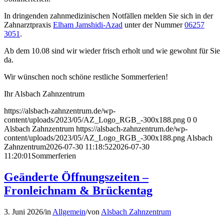
In dringenden zahnmedizinischen Notfällen melden Sie sich in der
Zahnarztpraxis
Elham Jamshidi-Azad
unter der Nummer
06257
3051
.
Ab dem 10.08 sind wir wieder frisch erholt und wie gewohnt für Sie
da.
Wir wünschen noch schöne restliche Sommerferien!
Ihr Alsbach Zahnzentrum
https://alsbach-zahnzentrum.de/wp-
content/uploads/2023/05/AZ_Logo_RGB_-300x188.png
0
0
Alsbach Zahnzentrum
https://alsbach-zahnzentrum.de/wp-
content/uploads/2023/05/AZ_Logo_RGB_-300x188.png
Alsbach
Zahnzentrum
2026-07-30 11:18:52
2026-07-30
11:20:01
Sommerferien
Geänderte Öffnungszeiten –
Fronleichnam & Brückentag
3. Juni 2026
/
in
Allgemein
/
von
Alsbach Zahnzentrum