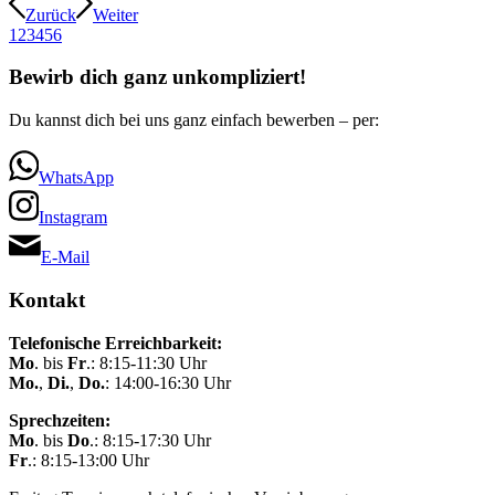
Zurück
Weiter
1
2
3
4
5
6
Bewirb dich ganz unkompliziert!
Du kannst dich bei uns ganz einfach bewerben – per:
WhatsApp
Instagram
E-Mail
Kontakt
Telefonische Erreichbarkeit:
Mo
. bis
Fr
.: 8:15-11:30 Uhr
Mo.
,
Di.
,
Do.
: 14:00-16:30 Uhr
Sprechzeiten:
Mo
. bis
Do
.: 8:15-17:30 Uhr
Fr
.: 8:15-13:00 Uhr